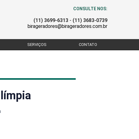
CONSULTE NOS:
(11) 3699-6313
-
(11) 3683-0739
birageradores@birageradores.com.br
SERVIÇOS
CONTATO
límpia
a