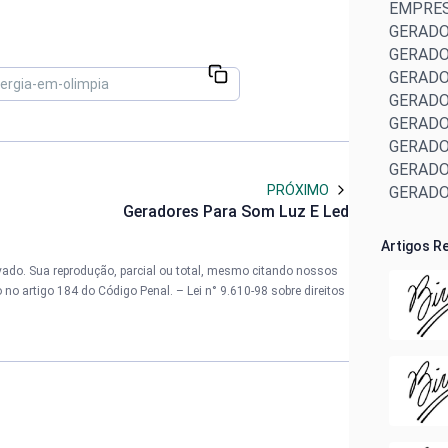
EMPRES
GERADO
GERADO
GERADO
GERADO
GERADO
GERADO
GERADO
PRÓXIMO
GERADO
Geradores Para Som Luz E Led
MANUTE
MANUTE
Artigos R
ALUGUE
rvado. Sua reprodução, parcial ou total, mesmo citando nossos
ALUGUE
to no artigo 184 do Código Penal. –
Lei n° 9.610-98 sobre direitos
LOCAÇÃ
GERADO
GRUPOS
Gerador
Locação
Gerador
Preço d