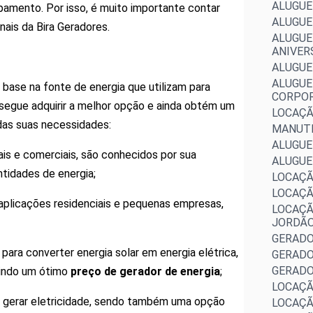
ALUGUE
pamento. Por isso, é muito importante contar
ALUGUE
ais da Bira Geradores.
ALUGUE
ANIVER
ALUGUE
ALUGUE
base na fonte de energia que utilizam para
CORPO
segue adquirir a melhor opção e ainda obtém um
LOCAÇÃ
as suas necessidades:
MANUTE
ALUGUE
ais e comerciais, são conhecidos por sua
ALUGUE
ntidades de energia;
LOCAÇÃ
LOCAÇÃ
aplicações residenciais e pequenas empresas,
LOCAÇÃ
JORDÃ
GERADO
 para converter energia solar em energia elétrica,
GERADO
GERAD
tindo um ótimo
preço de gerador de energia
;
LOCAÇÃ
ra gerar eletricidade, sendo também uma opção
LOCAÇÃ