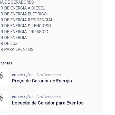
A DE GERADORES
R DE ENERGIA A DIESEL
R DE ENERGIA ELÉTRICO
R DE ENERGIA RESIDENCIAL
R DE ENERGIA SILENCIOSO
R DE ENERGIA TRIFÁSICO
R DE ENERGIA
R DE LUZ
R PARA EVENTOS
NÇÃO DE GERADORES A DIESEL
NÇÃO DE GRUPOS GERADORES
ecentes
L DE GERADORES ELÉTRICOS SINGELOS
L DE GERADORES ELÉTRICOS EM PARALELO
Bira Geradores
INFORMAÇÕES -
O GERADORES ELÉTRICOS EM PARALELO
Preço de Gerador de Energia
RES ELÉTRICOS EM PARALELO EM SÃO PAULO
 GERADORES DE ENERGIA
es
Bira Geradores
INFORMAÇÕES -
 de Gerador
Locação de Gerador para Eventos
 para Festa de Casamento
e Gerador de Energia