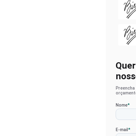
Gerador
Aluguel 
Locação
Alugar G
Gerador
Gerador 
Quer
noss
Preencha o
orçament
Nome
*
E-mail
*