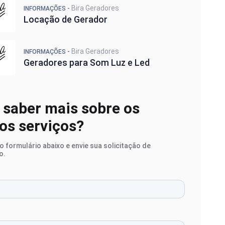
Bira Geradores
INFORMAÇÕES -
es para Som Luz e Led
Locação de Gerador
de Gerador para Eventos
 de Gerador para Eventos
erador de Energia
Bira Geradores
INFORMAÇÕES -
 para Shows
Geradores para Som Luz e Led
de Energia para Eventos
 saber mais sobre os
os serviços?
 formulário abaixo e envie sua solicitação de
o.